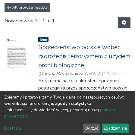
All browse results
Now showing
1 - 1 of 1
Item
Społeczeństwo polskie wobec
zagrożenia terroryzmem z użyciem
broni biologicznej
(
Oficyna Wydawnicza AFM
,
2014
)
Bihuniak,
Karolina
Artykuł ma na celu określenie poziomu
;
Adamczyk, Karol
postrzegania przez społeczeństwo polskie
zagrożenia wynikającego z akcji
Zbieramy i przetwarzamy Twoje dane do następujących celów:
terrorystycznej w postaci ataku
Show more
weryfikacja, preferencje, zgody i statystyka
.
bioterrorystycznego.
Jeśli chcesz się dowiedzieć więcej, przycztaj naszą
polityka
prywatności
.
Badania ankietowe przeprowadzono na
terenie całej Polski, wykorzystując
DSpace software
copyright © 2002-2026
LYRASIS
Dostosuj
Odrzuć
Zgadzam się
opracowany w tym celu kwestionariusz.
Cookie settings
Privacy policy
Regulations