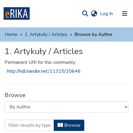
(current)
Log In
munities
 of UAFM
Home
1. Artykuły / Articles
Browse by Author
Information
ections
1. Artykuły / Articles
For authors
Permanent URI for this community
Help
http://hdl.handle.net/11315/20646
Contact
Browse
Browsing 1. Artykuły / Articles by Auth
Browse