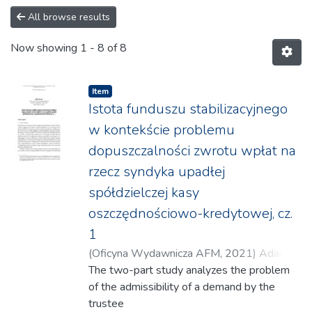
All browse results
Now showing
1 - 8 of 8
Item
Istota funduszu stabilizacyjnego
w kontekście problemu
dopuszczalności zwrotu wpłat na
rzecz syndyka upadłej
spółdzielczej kasy
oszczędnościowo-kredytowej, cz.
1
(
Oficyna Wydawnicza AFM
,
2021
)
Adamus,
Rafał
The two-part study analyzes the problem
of the admissibility of a demand by the
trustee