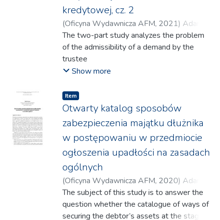
świadczenia producenta rolnego w art. 622
kredytowej, cz. 2
the non-profit
Kodeksu cywilnego. Niemniej dla
nature of the conducted activity, with the
(
Oficyna Wydawnicza AFM
,
2021
)
Adamus,
pełnej analizy tego zagadnienia niezbędne
existence of a social bond between the
Rafał
The two-part study analyzes the problem
jest sięgnięcie do przepisów części ogólnej
members
of the admissibility of a demand by the
prawa zobowiązań. Obecna regulacja
of the cash register.
trustee
prawna w sposób zbyt niesymetryczny
of a bankrupt credit union to return
Show more
obciąża
payments made to the stabilization fund. It
ryzykiem producenta rolnego. Do
is not
Item
aktualnego stanu prawnego odniesiono się
only the issue of the existence or non-
Otwarty katalog sposobów
zatem
existence of a civil law claim. The real
zabezpieczenia majątku dłużnika
w sposób krytyczny.
essence of the
w postępowaniu w przedmiocie
presented dilemma is the question of the
ogłoszenia upadłości na zasadach
admissibility of limiting the statutory
attribute
ogólnych
of the National Credit Union performed in
(
Oficyna Wydawnicza AFM
,
2020
)
Adamus,
the public interest. The stabilization fund
Rafał
The subject of this study is to answer the
plays a special role in the entire financial
question whether the catalogue of ways of
system. The essence of the operation of
securing the debtor’s assets at the stage of