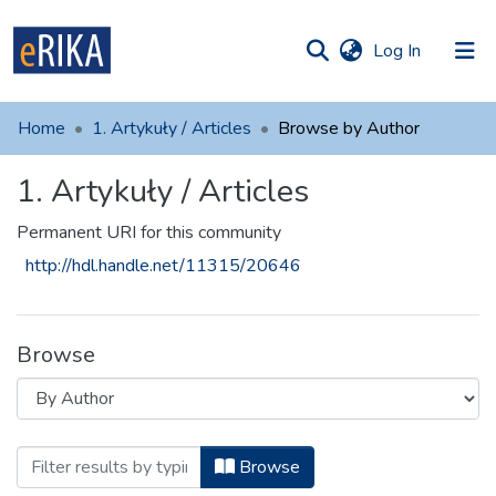
(current)
Log In
munities
 of UAFM
Home
1. Artykuły / Articles
Browse by Author
Information
ections
1. Artykuły / Articles
For authors
Permanent URI for this community
Help
http://hdl.handle.net/11315/20646
Contact
Browse
Browsing 1. Artykuły / Articles by Auth
Browse