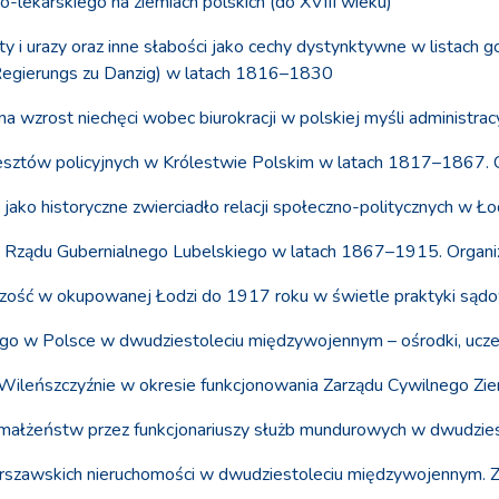
o-lekarskiego na ziemiach polskich (do XVIII wieku)
y i urazy oraz inne słabości jako cechy dystynktywne w listach
n Regierungs zu Danzig) w latach 1816–1830
a wzrost niechęci wobec biurokracji w polskiej myśli administr
aresztów policyjnych w Królestwie Polskim w latach 1817–1867. 
jako historyczne zwierciadło relacji społeczno-politycznych w Ło
 Rządu Gubernialnego Lubelskiego w latach 1867–1915. Organiz
zość w okupowanej Łodzi do 1917 roku w świetle praktyki sądow
ego w Polsce w dwudziestoleciu międzywojennym – ośrodki, uczen
 Wileńszczyźnie w okresie funkcjonowania Zarządu Cywilnego 
a małżeństw przez funkcjonariuszy służb mundurowych w dwudzi
arszawskich nieruchomości w dwudziestoleciu międzywojennym. Z