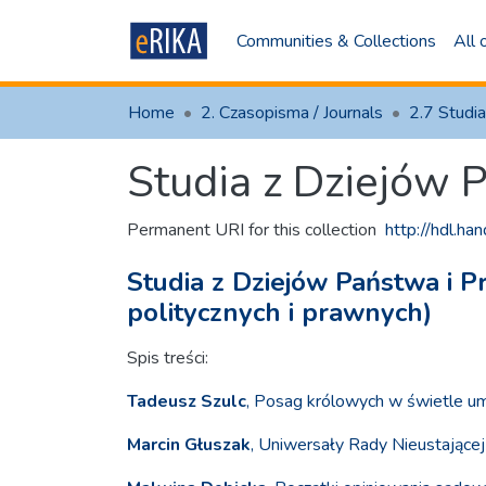
Communities & Collections
All
Home
2. Czasopisma / Journals
Studia z Dziejów 
Permanent URI for this collection
http://hdl.h
Studia z Dziejów Państwa i P
politycznych i prawnych)
Spis treści:
Tadeusz Szulc
, Posag królowych w świetle u
Marcin Głuszak
, Uniwersały Rady Nieustającej