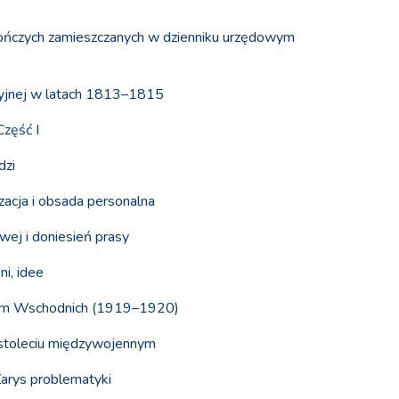
 gończych zamieszczanych w dzienniku urzędowym
acyjnej w latach 1813–1815
Część I
dzi
acja i obsada personalna
ej i doniesień prasy
i, idee
Ziem Wschodnich (1919–1920)
estoleciu międzywojennym
arys problematyki