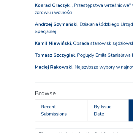
Konrad Graczyk
, „Przestępstwa wrześniowe” w
zdrowiu i wolności
Andrzej Szymański
, Działania łódzkiego Urz
Specjalnej
Kamil Niewiński
, Obsada stanowisk sędziows
Tomasz Szczygieł
, Poglądy Emila Stanisława 
Maciej Rakowski
, Najszybsze wybory w najno
Browse
Recent
By Issue
Submissions
Date