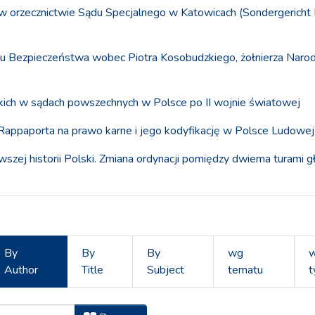
 orzecznictwie Sądu Specjalnego w Katowicach (Sondergericht K
ędu Bezpieczeństwa wobec Piotra Kosobudzkiego, żołnierza Narod
kich w sądach powszechnych w Polsce po II wojnie światowej
Rappaporta na prawo karne i jego kodyfikację w Polsce Ludowej 
wszej historii Polski. Zmiana ordynacji pomiędzy dwiema turami
By
By
By
wg
Author
Title
Subject
tematu
t