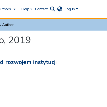
authors
Help
Contact
Log In
y Author
o, 2019
d rozwojem instytucji