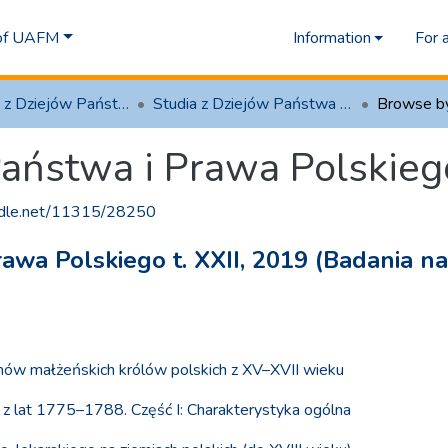
 of UAFM
Information
For 
2.7 Studia z Dziejów Państwa i Prawa Polskiego
Studia z Dziejów Państwa i Prawa Polskiego, 2019
Browse b
Państwa i Prawa Polskieg
andle.net/11315/28250
rawa Polskiego t. XXII, 2019 (Badania na
mów małżeńskich królów polskich z XV–XVII wieku
 z lat 1775–1788. Część I: Charakterystyka ogólna