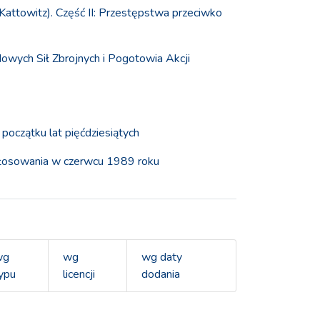
attowitz). Część II: Przestępstwa przeciwko
owych Sił Zbrojnych i Pogotowia Akcji
początku lat pięćdziesiątych
 głosowania w czerwcu 1989 roku
wg
wg
wg daty
ypu
licencji
dodania