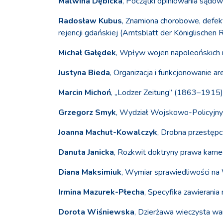
Malwina Dębicka
, Początki opiniowania sądow
Radosław Kubus
, Znamiona chorobowe, defekt
rejencji gdańskiej (Amtsblatt der Königlische
Michał Gałędek
, Wpływ wojen napoleońskich n
Justyna Bieda
, Organizacja i funkcjonowanie 
Marcin Michoń
, „Lodzer Zeitung” (1863–1915) 
Grzegorz Smyk
, Wydział Wojskowo-Policyjny
Joanna Machut-Kowalczyk
, Drobna przestępc
Danuta Janicka
, Rozkwit doktryny prawa karn
Diana Maksimiuk
, Wymiar sprawiedliwości na
Irmina Mazurek-Płecha
, Specyfika zawierani
Dorota Wiśniewska
, Dzierżawa wieczysta w