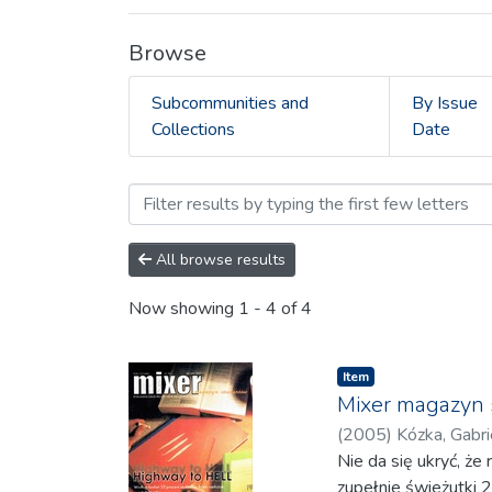
Browse
Subcommunities and
By Issue
Collections
Date
Browsing 2.8 MIXER Magaz
All browse results
Now showing
1 - 4 of 4
Item
Mixer magazyn 
(
2005
)
Kózka, Gabri
Nie da się ukryć, ż
zupełnie świeżutki 2