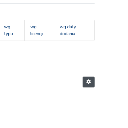
wg
wg
wg daty
typu
licencji
dodania
briela"