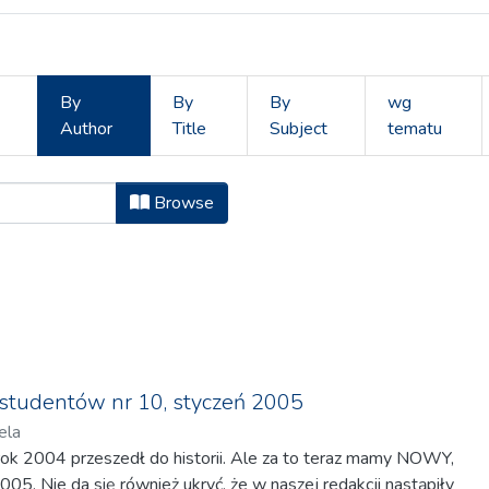
By
By
By
wg
Author
Title
Subject
tematu
yn Studentów by Author "Kózka, Ga
Browse
studentów nr 10, styczeń 2005
ela
e rok 2004 przeszedł do historii. Ale za to teraz mamy NOWY,
005. Nie da się również ukryć, że w naszej redakcji nastąpiły