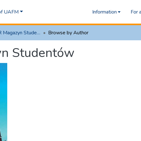
 of UAFM
Information
For 
2.8 MIXER Magazyn Studentów
Browse by Author
yn Studentów