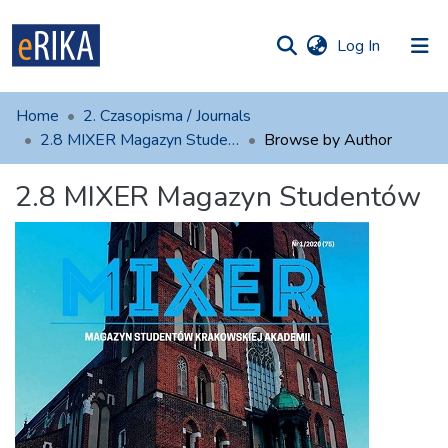
(current)
Log In
munities
 of UAFM
Home
2. Czasopisma / Journals
Information
ections
2.8 MIXER Magazyn Studentów
Browse by Author
For authors
2.8 MIXER Magazyn Studentów
Help
Contact