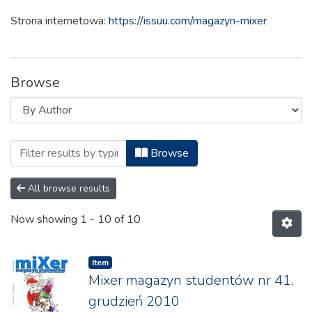
Strona internetowa:
https://issuu.com/magazyn-mixer
Browse
Browsing 2.8 MIXER Magazyn Studentów 
Browse
All browse results
Now showing
1 - 10 of 10
Item
Mixer magazyn studentów nr 41,
grudzień 2010