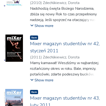
(
2010
)
Zdechlikiewicz, Dorota
Nadchodzą święta Bożego Narodzenia,
zbliża się nowy Rok to czas przepełniony
nadzieją. Jeśli spojrzeć na otaczający nas
świat poprzez pryzmat nadziei,
Show more
Widać, że mają ją wszyscy wokół.
Item
PiS ma nadzieję na spektakularny sukces w
Mixer magazyn studentów nr 42,
parlamentarnych wyborach 2011:
styczeń 2011
PO ma nadzieję, że nadzieje PiS-u się nie
(
2011
)
Zdechlikiewicz, Dorota
ziszczą;
Mamy karnawał! Weszliśmy w najbardziej
Klub Parlamentarny „Polska jest
roztańczony okres w roku. Bale, imprezy,
Najważniejsza” ma nadzieję, że Joanna
potańcówki, zdarte podeszwy bucików,
Kluzik-Rostkowska wie, co robi i że
wino muzyka i śpiew... jednym słowem -
Show more
postpisowskie bulteriery nie skoczą sobie
szaleństwo.
wkrótce do gardeł;
Po świątecznym obżarstwie i lenistwie
Item
zwolennicy parytetu mają nadzieję„ że
każdemu przyda się odrobina ruchu. Taniec
Mixer magazyn studentów nr 43,
polskie kobiety będą chciały uprawiać
zresztą od zawsze był bardzo ważny częścią
luty 2011
politykę, a przeciwnicy, że będą umiały to