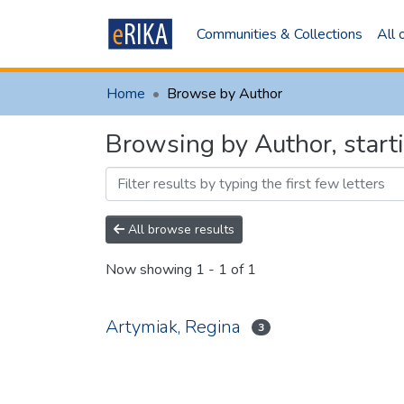
Communities & Collections
All
Home
Browse by Author
Browsing by Author, star
All browse results
Now showing
1 - 1 of 1
Artymiak, Regina
3