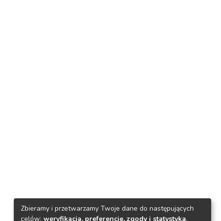
Zbieramy i przetwarzamy Twoje dane do następujących
celów:
weryfikacja, preferencje, zgody i statystyka
.