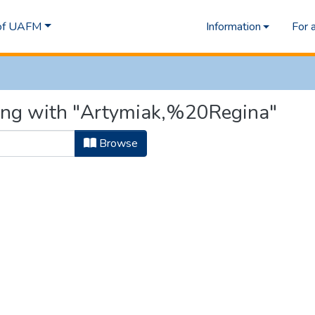
 of UAFM
Information
For 
ting with "Artymiak,%20Regina"
Browse