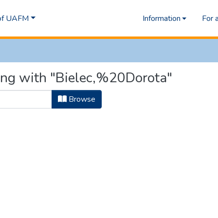
 of UAFM
Information
For 
ing with "Bielec,%20Dorota"
Browse