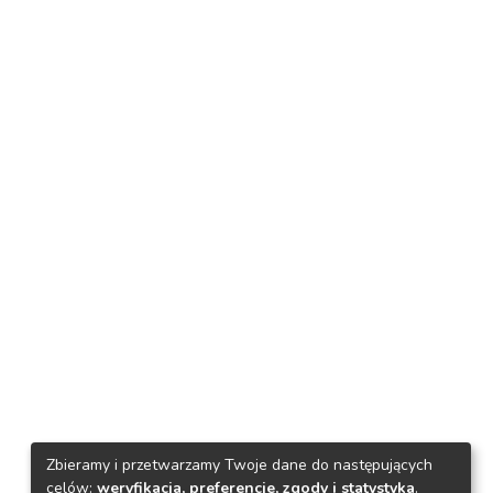
Zbieramy i przetwarzamy Twoje dane do następujących
celów:
weryfikacja, preferencje, zgody i statystyka
.