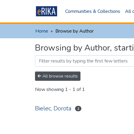
Communities & Collections
All
Home
Browse by Author
Browsing by Author, start
All browse results
Now showing
1 - 1 of 1
Bielec, Dorota
2