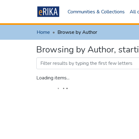
Communities & Collections
All
Home
Browse by Author
Browsing by Author, start
Loading items...