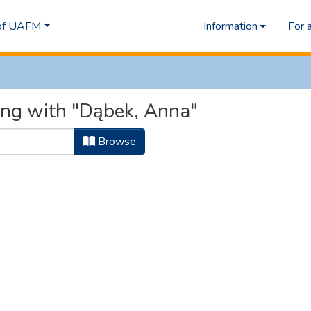
 of UAFM
Information
For 
ing with "Dąbek, Anna"
Browse