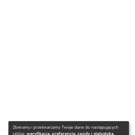
Zbieramy i przetwarzamy Twoje dane do następujących
celów:
weryfikacja, preferencje, zgody i statystyka
.