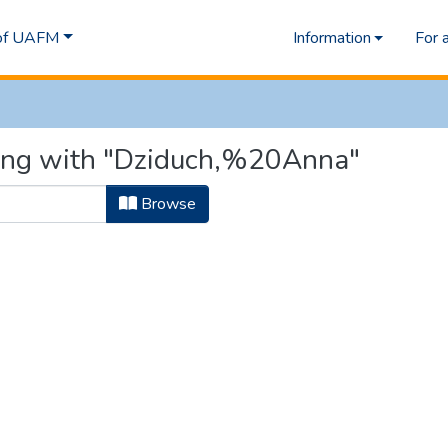
 of UAFM
Information
For 
ting with "Dziduch,%20Anna"
Browse