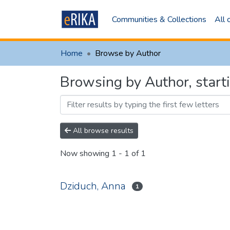
Communities & Collections
All
Home
Browse by Author
Browsing by Author, star
All browse results
Now showing
1 - 1 of 1
Dziduch, Anna
1