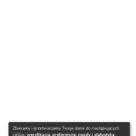
Zbieramy i przetwarzamy Twoje dane do następujących
celów:
weryfikacja, preferencje, zgody i statystyka
.