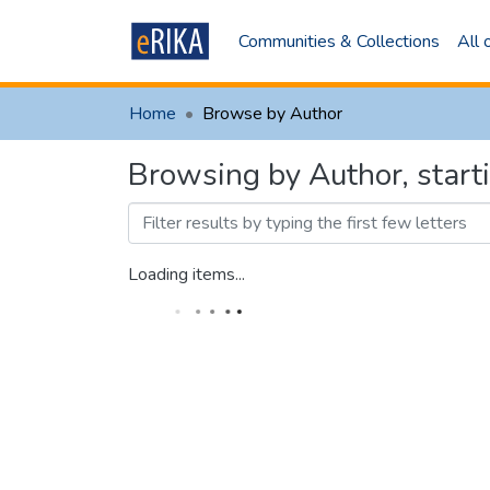
Communities & Collections
All
Home
Browse by Author
Browsing by Author, start
Loading items...