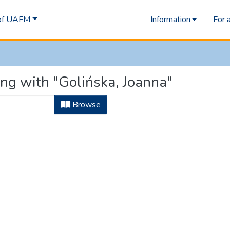
 of UAFM
Information
For 
ing with "Golińska, Joanna"
Browse