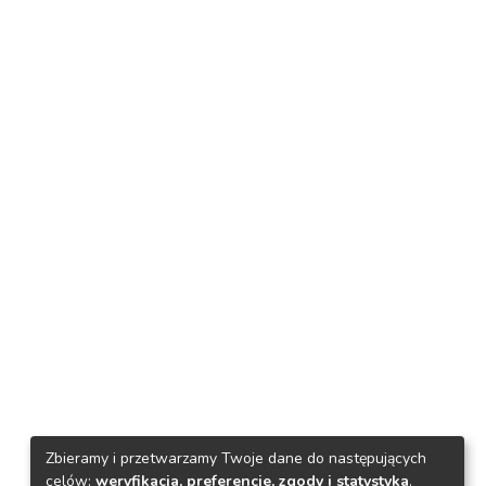
Zbieramy i przetwarzamy Twoje dane do następujących
celów:
weryfikacja, preferencje, zgody i statystyka
.