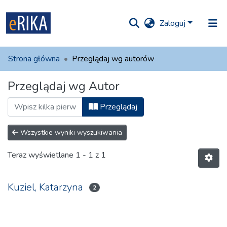
Zaloguj
iory i
Strona główna
Przeglądaj wg autorów
olekcje
Przeglądaj wg Autor
ko na UAFM
Informacja
Przeglądaj
Dla autorów
Wszystkie wyniki wyszukiwania
Pomoc
Teraz wyświetlane
1 - 1 z 1
Kontakt
Kuziel, Katarzyna
2