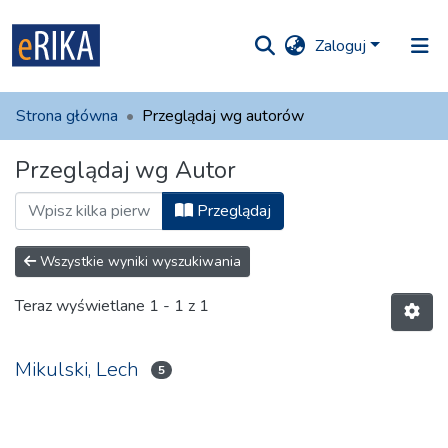
Zaloguj
iory i
Strona główna
Przeglądaj wg autorów
olekcje
Przeglądaj wg Autor
ko na UAFM
Informacja
Przeglądaj
Dla autorów
Wszystkie wyniki wyszukiwania
Pomoc
Teraz wyświetlane
1 - 1 z 1
Kontakt
Mikulski, Lech
5