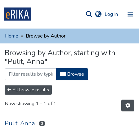
(current)
Log In
munities
 of UAFM
Home
Browse by Author
Information
ections
Browsing by Author, starting with
For authors
"Pulit, Anna"
Help
Browse
Contact
All browse results
Now showing
1 - 1 of 1
Pulit, Anna
3