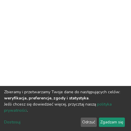
Zbieramy i przetwarzamy Twoje dane do następujących celów:
weryfikacja, preferencje, zgody i statystyka
.
Jeśli chcesz się dowiedzieć więcej, przycztaj naszą
polityka
prywatności
.
DSpace software
copyright © 2002-2026
LYRASIS
Dostosuj
Odrzuć
Zgadzam się
Cookie settings
Privacy policy
Regulations