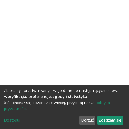
Zbieramy i przetwarzamy Twoje dane do następujących celów:
weryfikacja, preferencje, zgody i statystyka
.
Jeśli chcesz się dowiedzieć więcej, przycztaj naszą
polityka
prywatności
.
DSpace software
copyright © 2002-2026
LYRASIS
Dostosuj
Odrzuć
Zgadzam się
Cookie settings
Privacy policy
Regulations