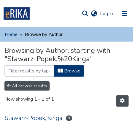
(current)
Log In
munities
 of UAFM
Home
Browse by Author
Information
ections
Browsing by Author, starting with
For authors
"Stawarz-Popek,%20Kinga"
Help
Browse
Contact
All browse results
Now showing
1 - 1 of 1
Stawarz-Popek, Kinga
3