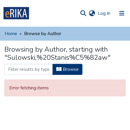
(current)
Log In
munities
 of UAFM
Home
Browse by Author
Information
ections
Browsing by Author, starting with
For authors
"Sulowski,%20Stanis%C5%82aw"
Help
Browse
Contact
Error fetching items