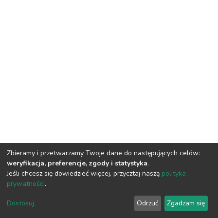
Zbieramy i przetwarzamy Twoje dane do następujących celów:
weryfikacja, preferencje, zgody i statystyka
.
Jeśli chcesz się dowiedzieć więcej, przycztaj naszą
polityka
prywatności
.
DSpace software
copyright © 2002-2026
LYRASIS
Dostosuj
Odrzuć
Zgadzam się
Cookie settings
Privacy policy
Regulations