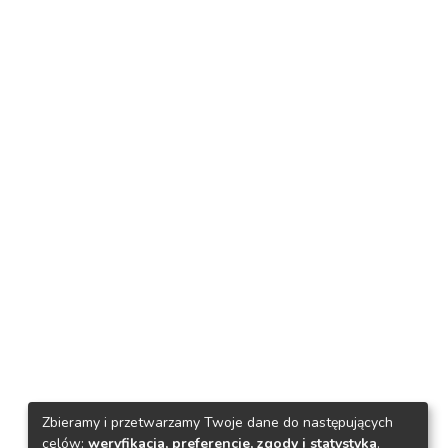
Zbieramy i przetwarzamy Twoje dane do następujących
celów:
weryfikacja, preferencje, zgody i statystyka
.