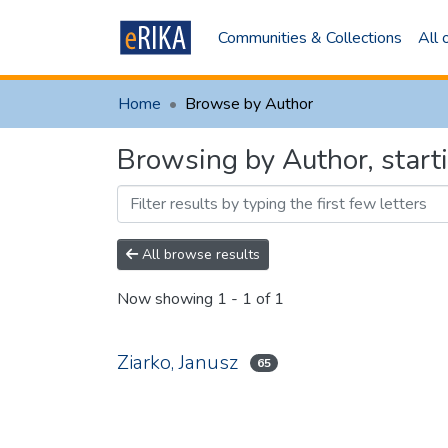
Communities & Collections
All
Home
Browse by Author
Browsing by Author, start
All browse results
Now showing
1 - 1 of 1
Ziarko, Janusz
65