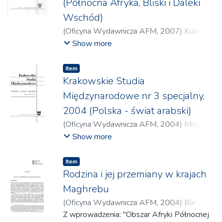
(Północna Afryka, Bliski i Daleki
Wschód)
(
Oficyna Wydawnicza AFM
,
2007
)
Kubiak,
Hieronim
;
Zdanowski, Jerzy
;
Kapiszewski,
Show more
Andrzej
;
Szołajski, Bartłomiej
;
Obeidat,
Hayssam
;
Jarecka-Stępień, Katarzyna
;
Bury,
Item
Jan
;
Kołakowska, Agata
;
Szymański, Adam
;
Krakowskie Studia
Zajączkowski, Jakub
;
Kurpiewska-Korbut,
Międzynarodowe nr 3 specjalny,
Renata
;
Fyderek, Łukasz
;
Skopiec, Dominik
;
2004 (Polska - świat arabski)
Kraśniewski, Mariusz
;
Zamojska, Aleksandra
;
(
Oficyna Wydawnicza AFM
,
2004
)
Mrozek-
Sławiński, Roman
;
Fedirko, Janusz
;
Barska,
Dumanowska, Anna
;
Zdanowski, Jerzy
;
Show more
Anna
;
Górak-Sosnowska, Katarzyna
;
Bojko, Krzysztof
;
Kapiszewski, Andrzej
;
Kapiszewski, Andrzej
Bakalarz, Agnieszka
;
Walczuk, Tomasz
;
Item
Pikulski, Andrzej
;
Barska, Anna
;
Jarecka-
Rodzina i jej przemiany w krajach
Stępień, Katarzyna
;
El-Cheikh, Ibrahim
;
Maghrebu
Puchnarewicz, Elżbieta
;
Góra, Magdalena
;
(
Oficyna Wydawnicza AFM
,
2004
)
Barska,
Brataniec, Katarzyna
;
Dziewanowska, Anna
;
Anna
Z wprowadzenia: "Obszar Afryki Północnej
Sienkiewicz, Juliusz
;
Kielan-Glińska, Ilona
;