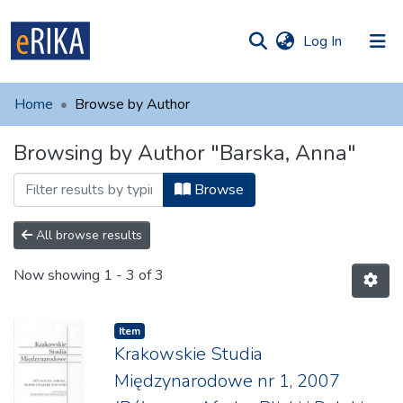
(current)
Log In
munities
 of UAFM
Home
Browse by Author
Information
ections
Browsing by Author "Barska, Anna"
For authors
Browse
Help
Contact
All browse results
Now showing
1 - 3 of 3
Item
Krakowskie Studia
Międzynarodowe nr 1, 2007