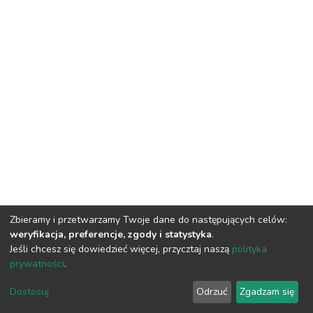
Zbieramy i przetwarzamy Twoje dane do następujących celów:
weryfikacja, preferencje, zgody i statystyka
.
Jeśli chcesz się dowiedzieć więcej, przycztaj naszą
polityka
prywatności
.
DSpace software
copyright © 2002-2026
LYRASIS
Dostosuj
Odrzuć
Zgadzam się
Cookie settings
Privacy policy
Regulations