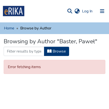
(current)
Log In
munities
 of UAFM
Home
Browse by Author
Information
ections
Browsing by Author "Baster, Paweł"
For authors
Browse
Help
Contact
Error fetching items