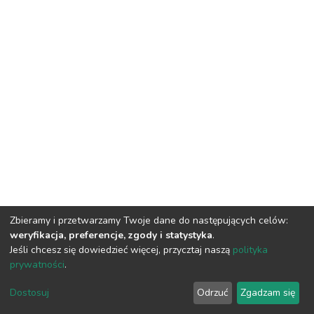
Zbieramy i przetwarzamy Twoje dane do następujących celów:
weryfikacja, preferencje, zgody i statystyka
.
Jeśli chcesz się dowiedzieć więcej, przycztaj naszą
polityka
prywatności
.
DSpace software
copyright © 2002-2026
LYRASIS
Dostosuj
Odrzuć
Zgadzam się
Cookie settings
Privacy policy
Regulations