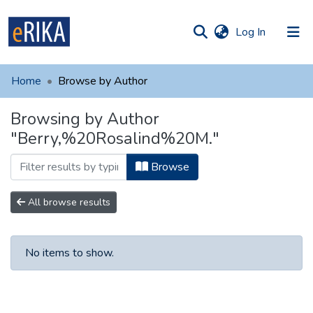
(current)
Log In
munities
 of UAFM
Home
Browse by Author
Information
ections
Browsing by Author
For authors
"Berry,%20Rosalind%20M."
Help
Browse
Contact
All browse results
No items to show.