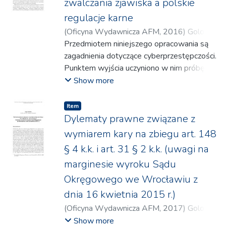
zwalczania zjawiska a polskie
regulacje karne
(
Oficyna Wydawnicza AFM
,
2016
)
Golonka,
Anna
Przedmiotem niniejszego opracowania są
zagadnienia dotyczące cyberprzestępczości.
Punktem wyjścia uczyniono w nim próbę
wyjaśnienia samego pojęcia
Show more
cyberprzestępczości,
które nasuwa wiele wątpliwości.
Item
Zaprezentowano w nim również zagadnienia
Dylematy prawne związane z
związane z etiologią zjawiska oraz pewne
wymiarem kary na zbiegu art. 148
aspekty wiktymologiczne. Takie podejście
§ 4 k.k. i art. 31 § 2 k.k. (uwagi na
umożliwia przeprowadzenie w następnej
marginesie wyroku Sądu
kolejności analizy dogmatycznej regulacji
prawnokarnych odnoszących się do
Okręgowego we Wrocławiu z
zasadniczej problematyki poruszanej w tym
dnia 16 kwietnia 2015 r.)
opracowaniu.
(
Oficyna Wydawnicza AFM
,
2017
)
Golonka,
Jak sygnalizuje to jego tytuł, przedstawiono
Anna
Show more
w nim regulacje międzynarodowe,