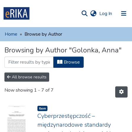
(current)
Log In
munities
 of UAFM
Home
Browse by Author
Information
ections
Browsing by Author "Golonka, Anna"
For authors
Browse
Help
Contact
All browse results
Now showing
1 - 7 of 7
Item
Cyberprzestępczość –
międzynarodowe standardy