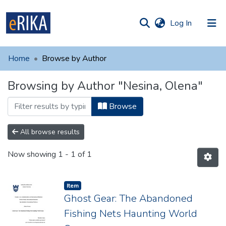
(current)
Log In
munities
 of UAFM
Home
Browse by Author
Information
ections
Browsing by Author "Nesina, Olena"
For authors
Browse
Help
Contact
All browse results
Now showing
1 - 1 of 1
Item
Ghost Gear: The Abandoned
Fishing Nets Haunting World