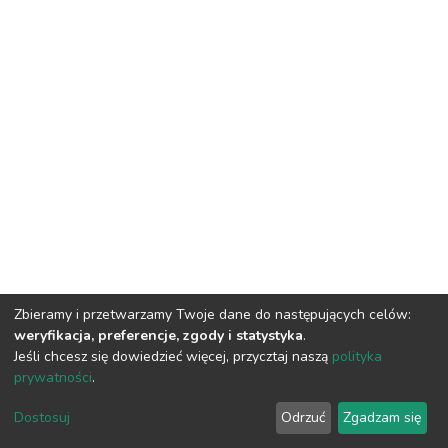
Zbieramy i przetwarzamy Twoje dane do następujących celów:
weryfikacja, preferencje, zgody i statystyka
.
Jeśli chcesz się dowiedzieć więcej, przycztaj naszą
polityka
prywatności
.
DSpace software
copyright © 2002-2026
LYRASIS
Dostosuj
Odrzuć
Zgadzam się
Cookie settings
Privacy policy
Regulations