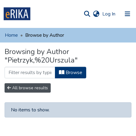
(current)
Log In
munities
 of UAFM
Home
Browse by Author
Information
ections
Browsing by Author
For authors
"Pietrzyk,%20Urszula"
Help
Browse
Contact
All browse results
No items to show.