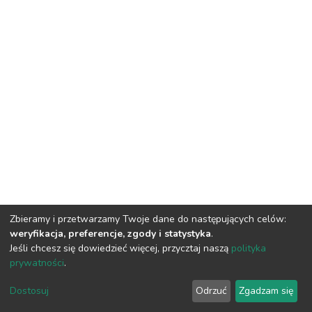
Zbieramy i przetwarzamy Twoje dane do następujących celów:
weryfikacja, preferencje, zgody i statystyka
.
Jeśli chcesz się dowiedzieć więcej, przycztaj naszą
polityka
prywatności
.
DSpace software
copyright © 2002-2026
LYRASIS
Dostosuj
Odrzuć
Zgadzam się
Cookie settings
Privacy policy
Regulations