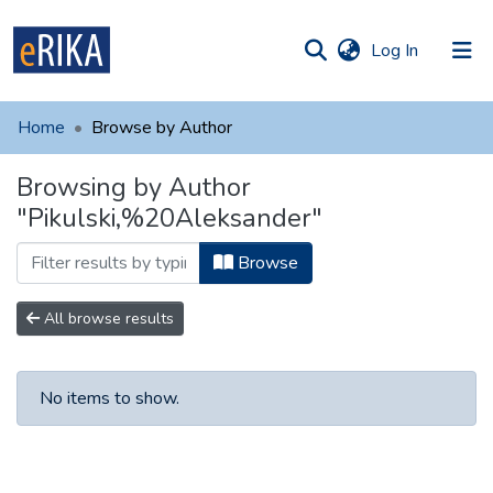
(current)
Log In
munities
 of UAFM
Home
Browse by Author
Information
ections
Browsing by Author
For authors
"Pikulski,%20Aleksander"
Help
Browse
Contact
All browse results
No items to show.