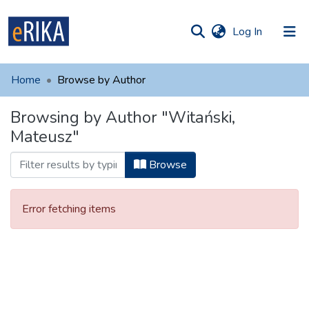
(current)
Log In
munities
 of UAFM
Home
Browse by Author
Information
ections
Browsing by Author "Witański,
For authors
Mateusz"
Help
Browse
Contact
Error fetching items