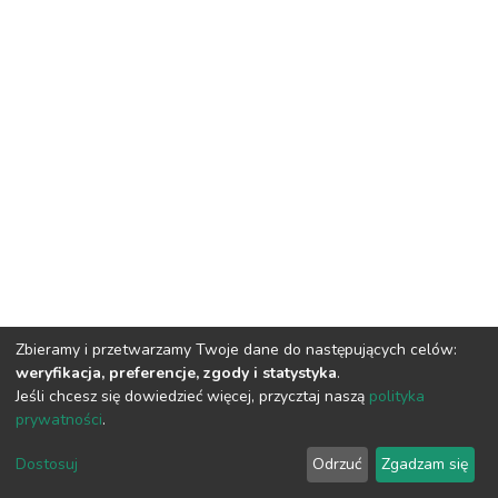
Zbieramy i przetwarzamy Twoje dane do następujących celów:
weryfikacja, preferencje, zgody i statystyka
.
Jeśli chcesz się dowiedzieć więcej, przycztaj naszą
polityka
prywatności
.
DSpace software
copyright © 2002-2026
LYRASIS
Dostosuj
Odrzuć
Zgadzam się
Cookie settings
Privacy policy
Regulations