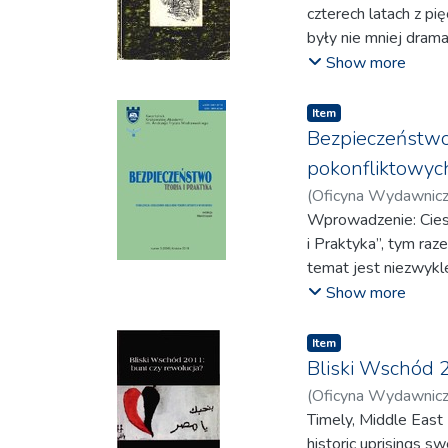
czterech latach z pi
były nie mniej drama
czas pozostawała on
Show more
Tymczasem początek
między światem śród
Item
czasów starożytnych
Bezpieczeństwo.
podróżowali wokół 
pokonfliktowyc
i kupców przyciągały
(
Oficyna Wydawnic
i południowo-zachod
Warsza, Paulina Jag
Wprowadzenie: Cies
naturalne określiły p
Krzysztof
i Praktyka”, tym ra
;
Kraj, Kazi
ustępujących pod w
Liudmyla
temat jest niezwykl
;
Tokarz, M
0 Arabii znajdujemy 
ponieważ żyjemy w 
Show more
Półwysep Arabski by
zbrojnych o różnej s
Toteż najazdy na Ar
destrukcyjnie na ła
Item
wyprawiło się 11 ty
instrumentalną w gr
Bliski Wschód 2
miesiącach marszu do
decydentów – miejs
(
Oficyna Wydawnic
plemiona, ale mimo 
Jerzy Zdanowski w a
Timely, Middle East 
W czasach nowożytn
rekonstrukcji obsza
historic uprisings s
egipskie dotarły prz