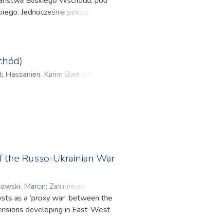
 Państwa Bliskiego Wschodu, pod
onfliktu w mediach. Wskazanie
alnego. Jednocześnie poszukiwały
wiązania konfliktu, podkreśla
 równie ważną rolę w
abilnych relacji
óżnicowana – jedne państwa trwały
styńskiego najbardziej
nej, starając się wykorzystać jak
chód)
ii, a niniejsza praca jedynie
zumieć, jakie czynniki są
l
;
Hassanien, Karim Badr El-Din
wowe
iają jego złożoność.
zysław
;
Mydel, Rajmund
;
ych i kierunków pokrewnych, jak
rz, Agnieszka
;
al-Salimi,
pragną głębszego zrozumienia
 Łukasz
;
Sendek, Łukasz
;
nujących teorii stosunków
f the Russo-Ukrainian War
zynarodowym,
owski, Marcin
;
Zahirinejad,
ysts as a ‘proxy war’ between the
artosz
;
Pikulski, Aleksander
z
tensions developing in East-West