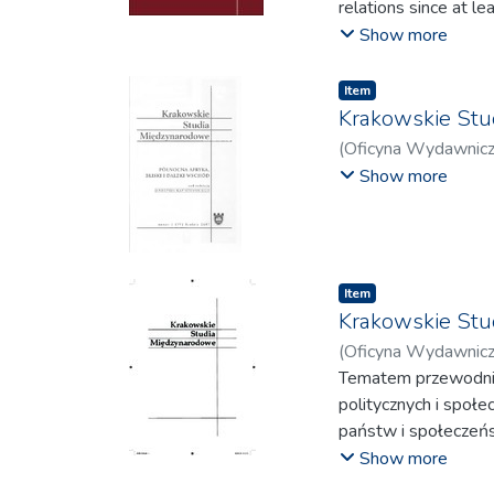
relations since at le
algierskich, M. Spren
liberal world order
Show more
z Japonią oraz Chin
was also the outbre
Bliskim Wschodzie w
Russia’s annexation o
Item
Indii z Unią Europe
Krakowskie Stud
Unią Europejską a C
(
Oficyna Wydawnic
Część druga zawiera 
Obeidat, Hayssam
;
Show more
M. R. Sławińskiego o
Kurpiewska-Korbut,
czynnikach mobilizac
Roman
;
Fedirko, Jan
interpretacjach Kor
przez elitę władzy t
Item
Krakowskie Stud
(
Oficyna Wydawnic
Bahlawan, Natalia
Tematem przewodnim 
;
P
Joanna
politycznych i społe
;
Jelonek, Ad
Bogusława
państw i społeczeń
czasach nabierają on
Show more
w Azji i Afryce czer