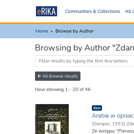
Communities & Collections
All
Home
Browse by Author
Browsing by Author "Zdan
All browse results
Now showing
1 - 20 of 46
Item
Arabia w opisac
(
Semper
,
1993
)
Zda
Ze wstępu: "Pierwsz