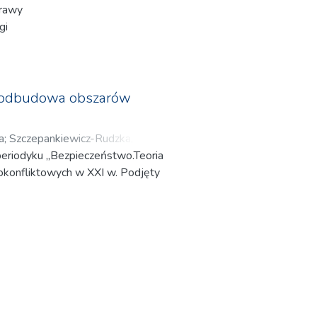
prawy
gi
wej.
róg
umerowie
a i odbudowa obszarów
ych
a
;
Szczepankiewicz-Rudzka, Ewa
;
eriodyku „Bezpieczeństwo.Teoria
ek
;
Cziomer, Erhard
;
Kubiak,
pokonfliktowych w XXI w. Podjęty
gna
;
Saskowski, Maciej
;
Tkach,
ie
.
niowej
 pełni często funkcję
z punktu widzenia jego
scowe
est wojna domowa w Syrii, którą
ótko przedstawia także istotę
jska
Piotra Gąstała, wieloletniego
naście