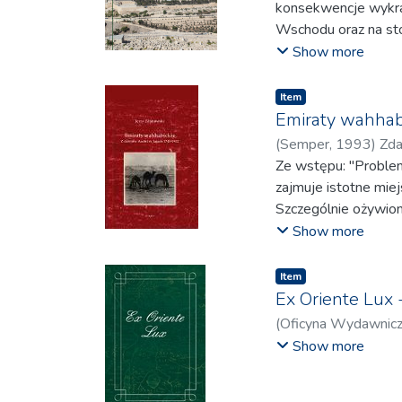
and marginalisation.
konsekwencje wykracz
newcomers. The Musli
Arab societies in th
Wschodu oraz na sto
challenge was the ne
factor for the under
jego echa są widocz
Show more
their families.
the consequence of 
Zjednoczonych, Ligi 
Arab societies wer
Angażuje on nie tylk
Item
At the center of the 
the social hierarchy
tym inne państwa bl
Emiraty wahhabi
November 20, 1914, A
The new social medi
społeczeństwa obywa
(
Semper
,
1993
)
Zda
Algerian soldiers to
role is investigated
kształtują się decyz
Ze wstępu: "Problem
nationalité française
the Muslim Brotherh
procesów, jak poroz
zajmuje istotne miejs
happened requires exp
the European Union, 
nuklearny Iranu, jes
Szczególnie ożywion
during the Third Repu
the greatest extent 
wpływa na ten konfli
i prób wyodrębnieni
Show more
demography. The boo
geopolityki i przew
w procesie ewolucj
education, standard 
Celem naukowym ksią
Przez wiele lat uwa
Item
have for a better lif
międzynarodowych je
Proces integracji sk
Ex Oriente Lux
region’s future and 
konfliktów we współc
— rodzina wielka —
(
Oficyna Wydawnic
book combines bibli
uwarunkowania konfl
wprowadził pojęcie 
Wilja
;
Zuxi, Liu
;
Łabę
Show more
December 2010 to S
międzynarodowych – r
społecznej będąceg
Wojciech
;
Tokarski, 
portrait of history i
teoretyczne mogą b
Nowe pojęcie znalaz
W analizie konflikt