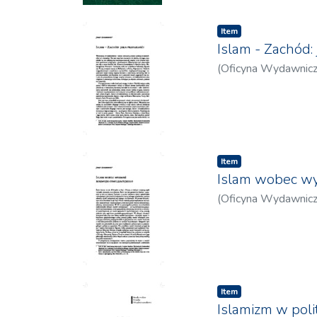
integracji odpowia
międzynarodowych: re
państwa."(...)
się to szczególnie l
Item
rodzaju rewitalizac
Islam - Zachód: 
Decyzja o wyborze t
(
Oficyna Wydawnic
narzędzi analityczn
tym, iż tylko te ko
co oznacza, iż mam
Realizm umożliwia d
bezpieczeństwa, rów
Item
oceny instytucjonal
Islam wobec wy
zależności gospoda
podkreślając znaczen
(
Oficyna Wydawnic
Te teorie, stanowią
ugruntowane metodol
izraelsko-palestyńs
uwzględniającego za
Innymi słowy, ujęci
Item
konflikt (zarówno bez
Islamizm w poli