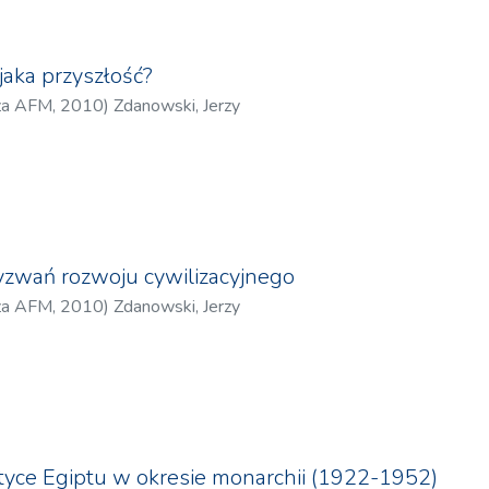
dającemu kluczowemu etapowi w procesie powstawania
alizmie, liberalizmie i konstruktywizmie. Pomimo iż ujęcia te moż
iberalizmu i realizmu, to wydaje się, iż ich przydatność jest nada
ji), zwłaszcza gdy dokonamy porównania ich zastosowania w badan
jaka przyszłość?
ych teorii wynika z ich zdolności do proponowania kompleksowych
za AFM
,
2010
)
Zdanowski, Jerzy
ych, które umożliwiają wszechstronne badanie kluczowych aspektó
ncepcje teoretyczne są właściwe do badania stosunków międzyna
y świadomość naukowej użyteczności nowszych podejść.
ogłębne zrozumienie geopolitycznego wymiaru sporu, koncentrują
nowadze sił i interesach zaangażowanych państw. Liberalizm dos
no-prawnych aspektów konfliktu, w tym roli organizacji międzyna
zwań rozwoju cywilizacyjnego
rczych. Z kolei konstruktywizm umożliwia badanie wymiaru tożs
ie idei, narracji, tożsamości zbiorowych i społecznie konstruowa
za AFM
,
2010
)
Zdanowski, Jerzy
ce fundament głównego nurtu badań nad stosunkami międzynarodo
ogicznie ramy analityczne, pozwalając na wielowymiarowe zrozu
kiego. Ich wzajemna komplementarność stwarza możliwość całoś
równo materialne, jak i niematerialne aspekty sporu.
e realistyczne pozwoli skupić się na analizie interesów głównyc
pośrednich, jak i pośrednich), rywalizacji o władzę oraz strategicz
tyce Egiptu w okresie monarchii (1922-1952)