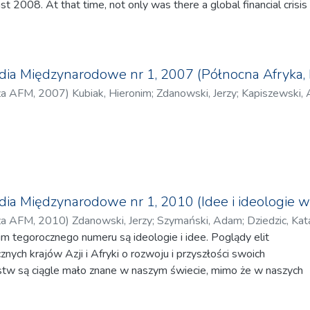
ast 2008. At that time, not only was there a global financial crisi
gla o relacjach politycznych i gospodarczych Australii
 (global market mechanisms and economic institutions controlled
ami, B. Wróblewskiego o stosunkach międzynarodowych na
ak of the Russian-Georgian war, a prelude to the subsequent Ukr
 końcowym okresie kolonializmu, J. Zajączkowskiego o stosunk
f Crimea."(...)
jską oraz K. Zajączkowskiego o stosunkach między
ia Międzynarodowe nr 1, 2007 (Północna Afryka, B
hinami.
za AFM
,
2007
)
Kubiak, Hieronim
;
Zdanowski, Jerzy
;
Kapiszewski, 
m.in. teksty: R. Mydla o postrzeganiu obcych w Japonii,
Jarecka-Stępień, Katarzyna
;
Bury, Jan
;
Kołakowska, Agata
;
Szymań
 tradycyjnej kulturze Tajwanu, R. Tonty o kulturowych
 Renata
;
Fyderek, Łukasz
;
Skopiec, Dominik
;
Kraśniewski, Mariusz
ji politycznej w Libanie, M. Zaborowskiej o współczesnych
usz
;
Barska, Anna
;
Górak-Sosnowska, Katarzyna
;
Kapiszewski, An
anu w Iranie jako elemencie procesu podejmowania decyzji
ego kraju.
ia Międzynarodowe nr 1, 2010 (Idee i ideologie w kr
za AFM
,
2010
)
Zdanowski, Jerzy
;
Szymański, Adam
;
Dziedzic, Kat
tegorocznego numeru są ideologie i idee. Poglądy elit
ycińska, Magdalena
;
Mendel, Miloš
;
Vater, Roman
;
Sławiński, R
cznych krajów Azji i Afryki o rozwoju i przyszłości swoich
am W.
;
Pletnia, Maciej
;
Zajączkowski, Jakub
;
Trzciński, Krzysztof
;
Zd
stw są ciągle mało znane w naszym świecie, mimo że w naszych
e kluczowego znaczenia dla przyszłości nie tylko tych krajów, ale 
pią z myśli politycznej i ekonomicznej Europy, ale w coraz większ