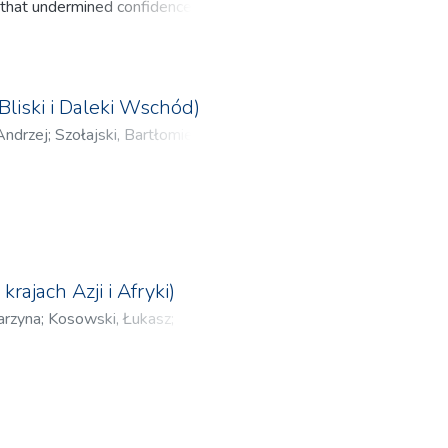
s that undermined confidence in the
 by the Western powers) but there
ainian crisis (2013–2014) and
ach
liski i Daleki Wschód)
Andrzej
;
Szołajski, Bartłomiej
;
ski, Adam
;
Zajączkowski, Jakub
;
;
Zamojska, Aleksandra
;
Sławiński,
drzej
ajach Azji i Afryki)
arzyna
;
Kosowski, Łukasz
;
oman
;
Gacek, Łukasz
;
Wardęga,
anowski, Jerzy
;
Bednarczyk,
i całego świata. Twórcy ideologii
ym zakresie odwołują się do