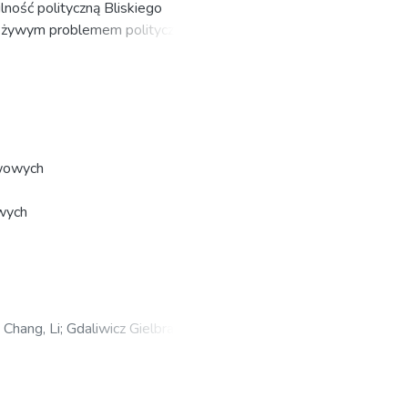
lność polityczną Bliskiego
o their tradition. The second
ż żywym problemem politycznym, a
litary pensions for soldiers and
aniach Organizacji Narodów
nnych państw i organizacji.
rów globalnych i regionalnych, w
ization of the indigènes. On
ystyczne oraz podmioty
and legal possibilities for
pełniejszego zrozumienia, jak
of French citizenship (la
aliza takich najnowszych wydarzeń i
twowych
 rejected. The answer to why this
 administracji USA czy program
ly the political culture of France
velopments in the Middle Easy to
mie globalnym i regionalnym
owych
we dla analizy współczesnej
 teorii stosunków
iej złożonych i długotrwałych
eć historyczne i aktualne
;
Chang, Li
;
Gdaliwicz Gielbras,
ych teorii stosunków
wiński, Roman
;
Szymczyk,
ki sposób różne podejścia
nek, Bogdan
;
Baszak-Jaroń, Halina
ch w konflikt.
iach teoretycznych stosunków