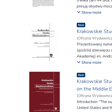
trwała tam 44 lata,
również nowoczesny
szansę na poprawę b
presją obydwu mocar
roli, jaką może odeg
się przedstawia jeśl
pola manewru w celu
Show more
praktyczne zastosow
które narodziło się
kształtowaniu lokaln
międzynarodowych.
i naukowej w Europie.
historii, co oddzia
Item
Autorzy są przekonan
konsekwentnie przy s
Krakowskie Stud
odpowiednia jest zin
najlepiej konfronta
otwiera dyskusję na 
(
Oficyna Wydawnic
Słowa kluczowe: zim
kluczowe dla podtrzy
Attia
Prezentowany numer
;
Wróblewski, 
Publikacja ta jest 
Słowiński, Roman
spośród dziewięciu
;
Z
również analityków 
Abdulrahman
Akademię) im. Andr
;
Irobi
wielowarstwowego ch
Zdanowski, Jerzy
krajów Azji i Afryk
Show more
międzynarodowych." (
przez nieodżałowane
czasopisma i promot
Item
Kontynuacja tradycj
Krakowskie Stu
wyraża się także w 
on the Middle E
tworzą dwie części
(
Oficyna Wydawnic
oraz druga – w któr
Mahnaz
Introduction: "The 
;
Olszowska,
procesów politycznyc
United States and t
o polityce Japonii w