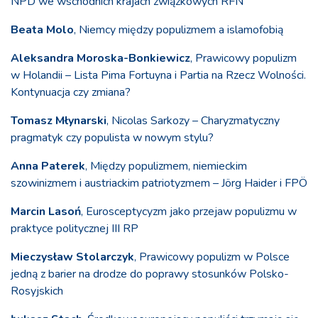
NPD we wschodnich krajach związkowych RFN
Beata Molo
, Niemcy między populizmem a islamofobią
Aleksandra Moroska-Bonkiewicz
, Prawicowy populizm
w Holandii – Lista Pima Fortuyna i Partia na Rzecz Wolności.
Kontynuacja czy zmiana?
Tomasz Młynarski
, Nicolas Sarkozy – Charyzmatyczny
pragmatyk czy populista w nowym stylu?
Anna Paterek
, Między populizmem, niemieckim
szowinizmem i austriackim patriotyzmem – Jörg Haider i FPÖ
Marcin Lasoń
, Eurosceptycyzm jako przejaw populizmu w
praktyce politycznej III RP
Mieczysław Stolarczyk
, Prawicowy populizm w Polsce
jedną z barier na drodze do poprawy stosunków Polsko-
Rosyjskich