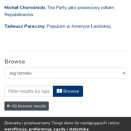
Michał Chorośnicki
, Tea Party jako prawicowy odłam
Republikanów
Tadeusz Paleczny
, Populizm w Ameryce Łacińskiej
Browse
Browsing Krakowskie Studia Międzyna
Browse
All browse results
Zbieramy i przetwarzamy Twoje dane do następujących celów:
No items to show.
weryfikacja, preferencje, zgody i statystyka
.