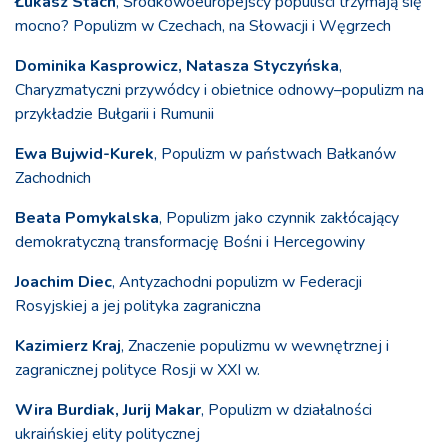
Łukasz Stach
, Środkowoeuropejscy populiści trzymają się
mocno? Populizm w Czechach, na Słowacji i Węgrzech
Dominika Kasprowicz, Natasza Styczyńska
,
Charyzmatyczni przywódcy i obietnice odnowy–populizm na
przykładzie Bułgarii i Rumunii
Ewa Bujwid-Kurek
, Populizm w państwach Bałkanów
Zachodnich
Beata Pomykalska
, Populizm jako czynnik zakłócający
demokratyczną transformację Bośni i Hercegowiny
Joachim Diec
, Antyzachodni populizm w Federacji
Rosyjskiej a jej polityka zagraniczna
Kazimierz Kraj
, Znaczenie populizmu w wewnętrznej i
zagranicznej polityce Rosji w XXI w.
Wira Burdiak, Jurij Makar
, Populizm w działalności
ukraińskiej elity politycznej