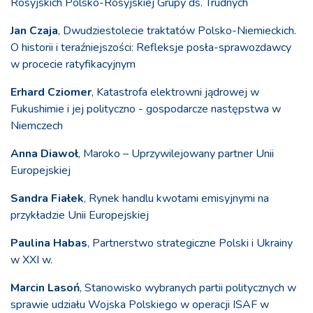
Rosyjskich Polsko-Rosyjskiej Grupy ds. Trudnych
Jan Czaja
, Dwudziestolecie traktatów Polsko-Niemieckich.
O historii i teraźniejszości: Refleksje posła-sprawozdawcy
w procecie ratyfikacyjnym
Erhard Cziomer
, Katastrofa elektrowni jądrowej w
Fukushimie i jej polityczno - gospodarcze następstwa w
Niemczech
Anna Diawoł
, Maroko – Uprzywilejowany partner Unii
Europejskiej
Sandra Fiałek
, Rynek handlu kwotami emisyjnymi na
przykładzie Unii Europejskiej
Paulina Habas
, Partnerstwo strategiczne Polski i Ukrainy
w XXI w.
Marcin Lasoń
, Stanowisko wybranych partii politycznych w
sprawie udziału Wojska Polskiego w operacji ISAF w