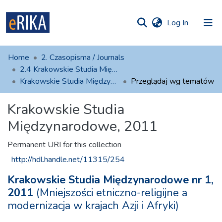
(current)
Log In
munities
 of UAFM
Home
2. Czasopisma / Journals
Information
ections
2.4 Krakowskie Studia Międzynarodowe
Krakowskie Studia Międzynarodowe, 2011
Przeglądaj wg tematów
For authors
Krakowskie Studia
Help
Międzynarodowe, 2011
Contact
Permanent URI for this collection
http://hdl.handle.net/11315/254
Krakowskie Studia Międzynarodowe nr 1,
2011
(Mniejszości etniczno-religijne a
modernizacja w krajach Azji i Afryki)