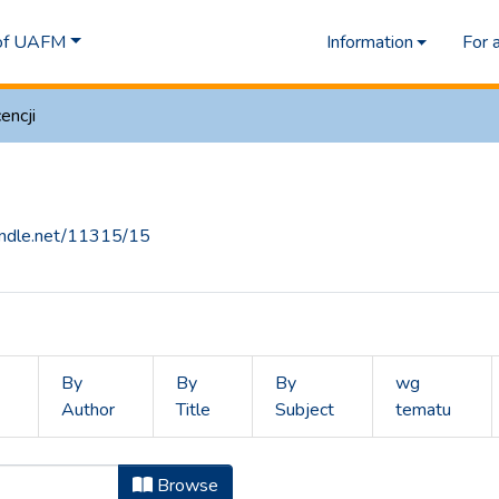
 of UAFM
Information
For 
encji
handle.net/11315/15
By
By
By
wg
Author
Title
Subject
tematu
ks by Licencja "Uznanie autorstwa-
Browse