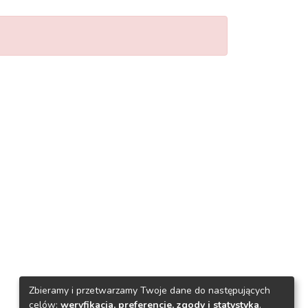
Zbieramy i przetwarzamy Twoje dane do następujących
celów:
weryfikacja, preferencje, zgody i statystyka
.