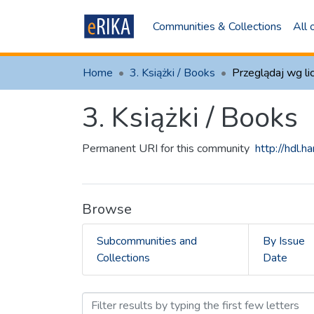
Communities & Collections
All
Home
3. Książki / Books
Przeglądaj wg lic
3. Książki / Books
Permanent URI for this community
http://hdl.
Browse
Subcommunities and
By Issue
Collections
Date
Browsing 3. Książki / Boo