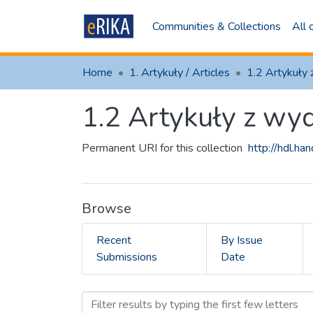
Communities & Collections
All
Home
1. Artykuły / Articles
1.2 Artykuły z w
Permanent URI for this collection
http://hdl.h
Browse
Recent
By Issue
Submissions
Date
Browsing 1.2 Artykuły