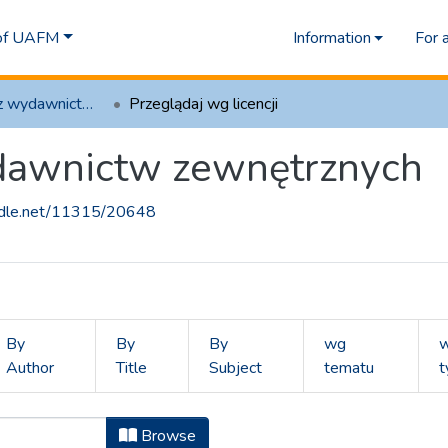
 of UAFM
Information
For 
1.2 Artykuły z wydawnictw zewnętrznych
Przeglądaj wg licencji
ydawnictw zewnętrznych
andle.net/11315/20648
By
By
By
wg
Author
Title
Subject
tematu
t
 z wydawnictw zewnętrznych by 
Browse