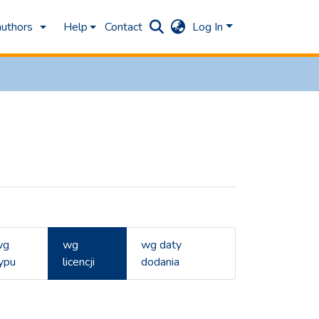
authors
Help
Contact
Log In
wg
wg
wg daty
ypu
licencji
dodania
Licencja "Uznanie%20autorstwa