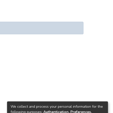
We collect and process your personal information for the
following purposes:
Authentication, Preferences,