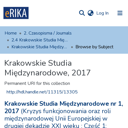
(current)
Log In
munities
 of UAFM
Home
2. Czasopisma / Journals
Information
ections
2.4 Krakowskie Studia Międzynarodowe
Krakowskie Studia Międzynarodowe, 2017
Browse by Subject
For authors
Krakowskie Studia
Help
Międzynarodowe, 2017
Contact
Permanent URI for this collection
http://hdl.handle.net/11315/13305
Krakowskie Studia Międzynarodowe nr 1,
2017
(Kryzys funkcjonowania oraz roli
międzynarodowej Unii Europejskiej w
drugiej dekadzie XXI wieku : Część 1: