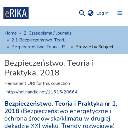
(current)
Log In
munities
 of UAFM
Home
2. Czasopisma / Journals
Information
ections
2.1 Bezpieczeństwo. Teoria i Praktyka
Bezpieczeństwo. Teoria i Praktyka, 2018
Browse by Subject
For authors
Bezpieczeństwo. Teoria i
Help
Praktyka, 2018
Contact
Permanent URI for this collection
http://hdl.handle.net/11315/20664
Bezpieczeństwo. Teoria i Praktyka nr 1,
2018
(Bezpieczeństwo energetyczne i
ochrona środowiska/klimatu w drugiej
dekadzie XXI wieku. Trendy rozwojowe)