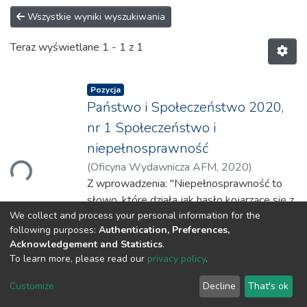
Wszystkie wyniki wyszukiwania
Teraz wyświetlane
1 - 1 z 1
Pozycja
Państwo i Społeczeństwo 2020,
nr 1 Społeczeństwo i
niepełnosprawność
(
Oficyna Wydawnicza AFM
,
2020
)
wanie...
Konarska, Joanna
Z wprowadzenia: "Niepełnosprawność to
;
Leśniak, Joanna
;
Majewicz,
Piotr
słowo, które działa jak hasło kojarzące się z
;
Borczykowska-Rzepka, Maria
;
We collect and process your personal information for the
Kryukovskaya, Natalya
cudzym (byle
;
Bizová, Nad’a
following purposes:
Authentication, Preferences,
nie własnym) nieszczęściem, a także z:
Acknowledgement and Statistics
.
trudnościami, ograniczeniami w działaniu
To learn more, please read our
privacy policy
.
i pracy, leczeniem, bólem, cierpieniem,
oprogramowanie DSpace
copyright © 2002-2026
LYRASIS
samotnością i wieloma innymi
Customize
Decline
That's ok
Ustawienia plików cookies
Polityka prywatności
Regulamin
sytuacjami życiowymi, z których w żadnej