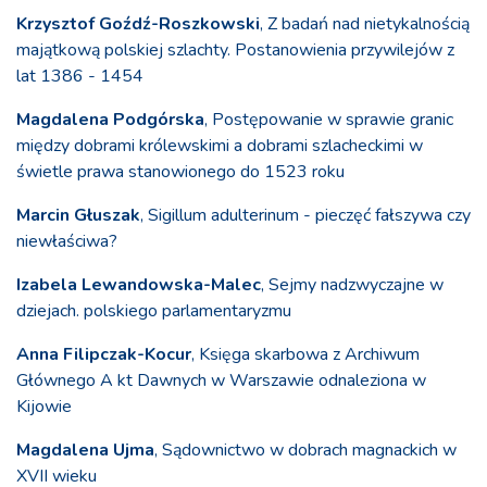
Krzysztof Goźdź-Roszkowski
, Z badań nad nietykalnością
majątkową polskiej szlachty. Postanowienia przywilejów z
lat 1386 - 1454
Magdalena Podgórska
, Postępowanie w sprawie granic
między dobrami królewskimi a dobrami szlacheckimi w
świetle prawa stanowionego do 1523 roku
Marcin Głuszak
, Sigillum adulterinum - pieczęć fałszywa czy
niewłaściwa?
Izabela Lewandowska-Malec
, Sejmy nadzwyczajne w
dziejach. polskiego parlamentaryzmu
Anna Filipczak-Kocur
, Księga skarbowa z Archiwum
Głównego A kt Dawnych w Warszawie odnaleziona w
Kijowie
Magdalena Ujma
, Sądownictwo w dobrach magnackich w
XVII wieku