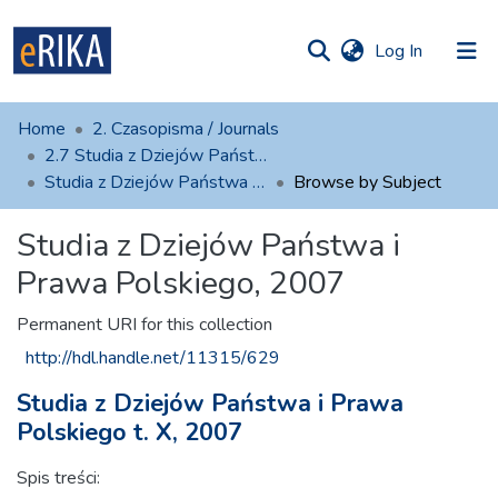
(current)
Log In
munities
 of UAFM
Home
2. Czasopisma / Journals
Information
ections
2.7 Studia z Dziejów Państwa i Prawa Polskiego
Studia z Dziejów Państwa i Prawa Polskiego, 2007
Browse by Subject
For authors
Studia z Dziejów Państwa i
Help
Prawa Polskiego, 2007
Contact
Permanent URI for this collection
http://hdl.handle.net/11315/629
Studia z Dziejów Państwa i Prawa
Polskiego t. X, 2007
Spis treści: