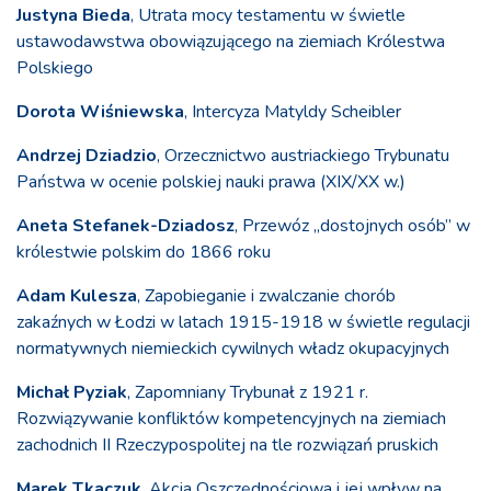
Justyna Bieda
, Utrata mocy testamentu w świetle
ustawodawstwa obowiązującego na ziemiach Królestwa
Polskiego
Dorota Wiśniewska
, Intercyza Matyldy Scheibler
Andrzej Dziadzio
, Orzecznictwo austriackiego Trybunatu
Państwa w ocenie polskiej nauki prawa (XIX/XX w.)
Aneta Stefanek-Dziadosz
, Przewóz „dostojnych osób” w
królestwie polskim do 1866 roku
Adam Kulesza
, Zapobieganie i zwalczanie chorób
zakaźnych w Łodzi w latach 1915-1918 w świetle regulacji
normatywnych niemieckich cywilnych władz okupacyjnych
Michał Pyziak
, Zapomniany Trybunał z 1921 r.
Rozwiązywanie konfliktów kompetencyjnych na ziemiach
zachodnich II Rzeczypospolitej na tle rozwiązań pruskich
Marek Tkaczuk
, Akcja Oszczędnościowa i jej wpływ na