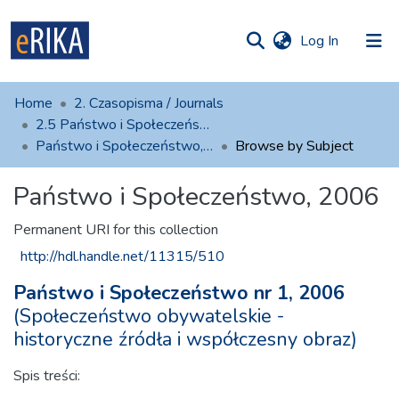
(current)
Log In
munities
 of UAFM
Home
2. Czasopisma / Journals
Information
ections
2.5 Państwo i Społeczeństwo
Państwo i Społeczeństwo, 2006
Browse by Subject
For authors
Państwo i Społeczeństwo, 2006
Help
Contact
Permanent URI for this collection
http://hdl.handle.net/11315/510
Państwo i Społeczeństwo nr 1, 2006
(Społeczeństwo obywatelskie -
historyczne źródła i współczesny obraz)
Spis treści: