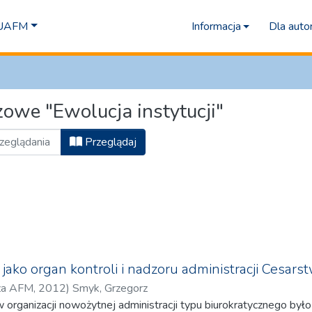
 UAFM
Informacja
Dla aut
owe "Ewolucja instytucji"
Przeglądaj
jako organ kontroli i nadzoru administracji Cesars
za AFM
,
2012
)
Smyk, Grzegorz
organizacji nowożytnej administracji typu biurokratycznego był