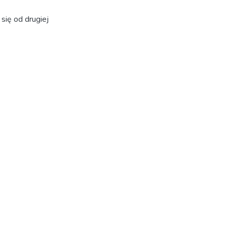
się od drugiej
etycznego
redniego
Ten stan
ej wobec
ie nie
esowych.
akter postępowania
ie
awności
 które pozbawione były nawet prawa
osztem
go.