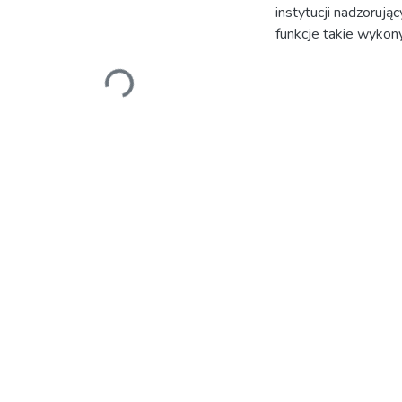
instytucji nadzorują
funkcje takie wykon
Ładowanie...
połowy XIX w. zalą
wyodrębnienia funkcj
Departamentów Admin
wpływu ani na przeb
rzeczy wynikał zarówn
wszelkich form zewnę
znało pojęcia powód
Postępowanie w Dep
wewnątrzadministra
już na etapie wstęp
i publiczności, a wi
składania wyjaśnień.
nad administracją sł
ochrony indywidualn