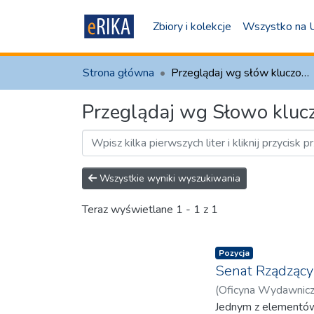
Zbiory i kolekcje
Wszystko na
Strona główna
Przeglądaj wg słów kluczowych
Przeglądaj wg Słowo klucz
Wszystkie wyniki wyszukiwania
Teraz wyświetlane
1 - 1 z 1
Pozycja
Senat Rządzący 
(
Oficyna Wydawnic
Jednym z elementów 