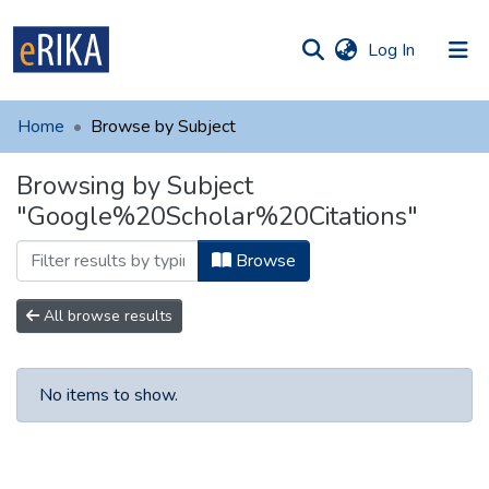
(current)
Log In
munities
 of UAFM
Home
Browse by Subject
Information
ections
Browsing by Subject
For authors
"Google%20Scholar%20Citations"
Help
Browse
Contact
All browse results
No items to show.