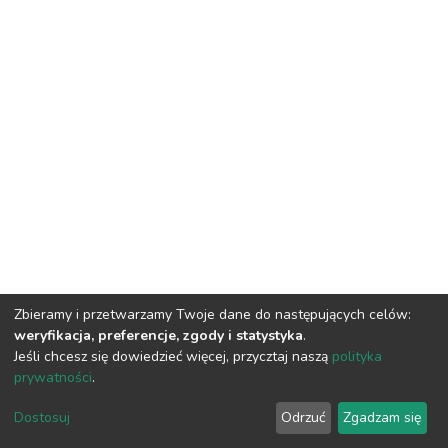
Zbieramy i przetwarzamy Twoje dane do następujących celów:
weryfikacja, preferencje, zgody i statystyka
.
Jeśli chcesz się dowiedzieć więcej, przycztaj naszą
polityka
prywatności
.
DSpace software
copyright © 2002-2026
LYRASIS
Dostosuj
Odrzuć
Zgadzam się
Cookie settings
Privacy policy
Regulations