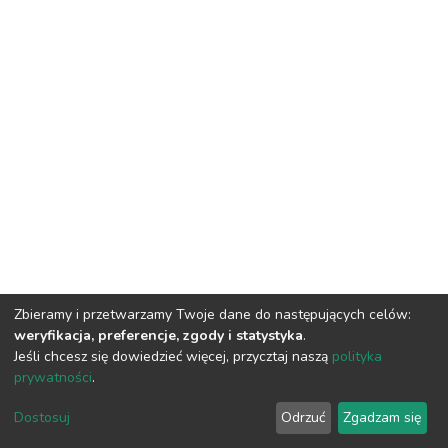
Zbieramy i przetwarzamy Twoje dane do następujących celów:
weryfikacja, preferencje, zgody i statystyka
.
Jeśli chcesz się dowiedzieć więcej, przycztaj naszą
polityka
prywatności
.
DSpace software
copyright © 2002-2026
LYRASIS
Dostosuj
Odrzuć
Zgadzam się
Cookie settings
Privacy policy
Regulations