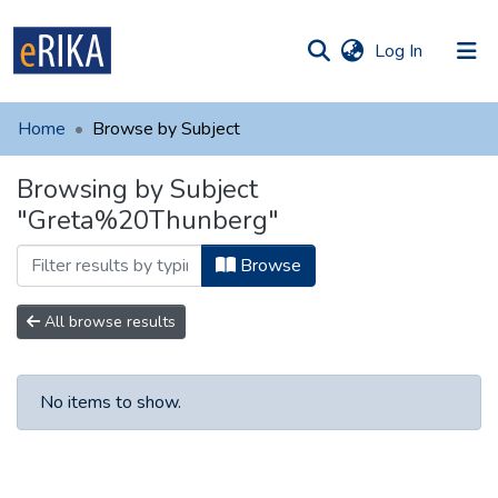
(current)
Log In
munities
 of UAFM
Home
Browse by Subject
Information
ections
Browsing by Subject
For authors
"Greta%20Thunberg"
Help
Browse
Contact
All browse results
No items to show.