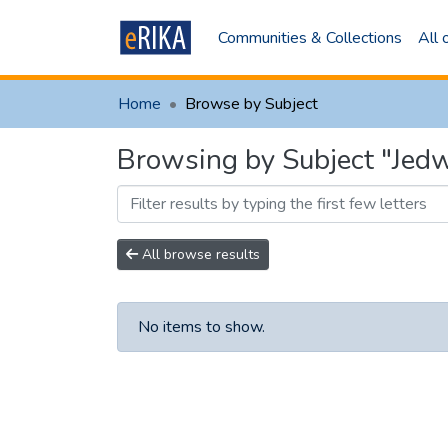
Communities & Collections
All
Home
Browse by Subject
Browsing by Subject "Je
All browse results
No items to show.