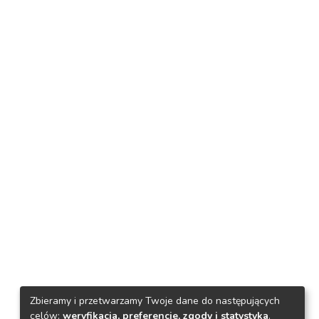
Zbieramy i przetwarzamy Twoje dane do następujących
celów:
weryfikacja, preferencje, zgody i statystyka
.