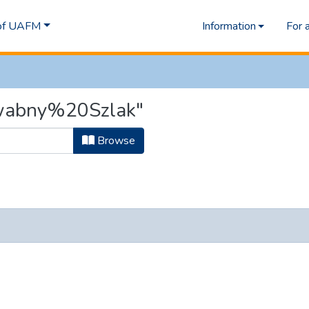
 of UAFM
Information
For 
dwabny%20Szlak"
Browse