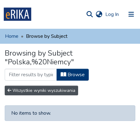
(current)
Log In
munities
 of UAFM
Home
Browse by Subject
Information
ections
Browsing by Subject
For authors
"Polska,%20Niemcy"
Help
Browse
Contact
Wszystkie wyniki wyszukiwania
No items to show.