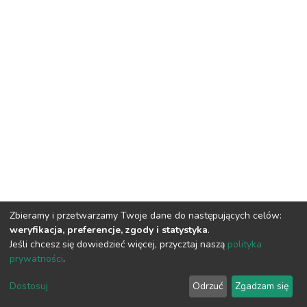
Zbieramy i przetwarzamy Twoje dane do następujących celów:
weryfikacja, preferencje, zgody i statystyka
.
Jeśli chcesz się dowiedzieć więcej, przycztaj naszą
polityka
prywatności
.
DSpace software
copyright © 2002-2026
LYRASIS
Dostosuj
Odrzuć
Zgadzam się
Cookie settings
Privacy policy
Regulations