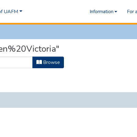
 of UAFM
Information
For 
een%20Victoria"
Browse