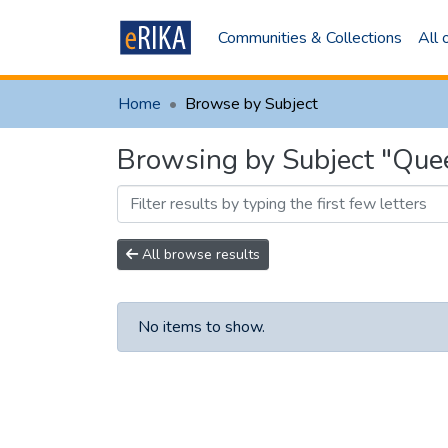
Communities & Collections
All
Home
Browse by Subject
Browsing by Subject "Qu
All browse results
No items to show.