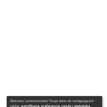
Zbieramy i przetwarzamy Twoje dane do następujących
celów:
weryfikacja, preferencje, zgody i statystyka
.