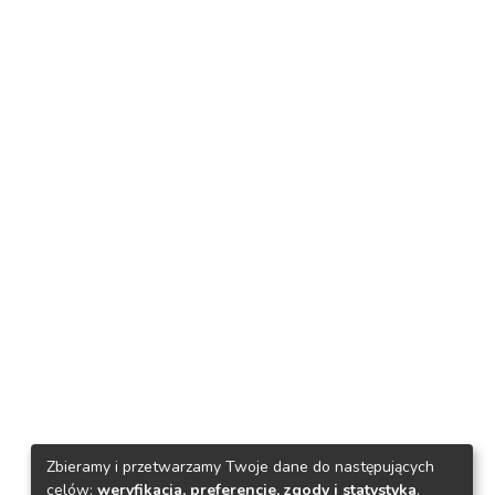
Zbieramy i przetwarzamy Twoje dane do następujących
celów:
weryfikacja, preferencje, zgody i statystyka
.