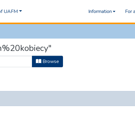
 of UAFM
Information
For 
ch%20kobiecy"
Browse