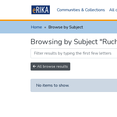
Communities & Collections
All
Home
Browse by Subject
Browsing by Subject "Ru
All browse results
No items to show.