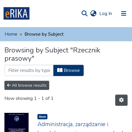
(current)
Log In
munities
 of UAFM
Home
Browse by Subject
Information
ections
Browsing by Subject "Rzecznik
For authors
prasowy"
Help
Browse
Contact
All browse results
Now showing
1 - 1 of 1
Item
Administracja, zarządzanie i