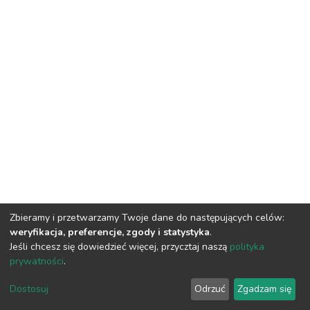
Zbieramy i przetwarzamy Twoje dane do następujących celów:
weryfikacja, preferencje, zgody i statystyka
.
Jeśli chcesz się dowiedzieć więcej, przycztaj naszą
polityka
prywatności
.
DSpace software
copyright © 2002-2026
LYRASIS
Dostosuj
Odrzuć
Zgadzam się
Cookie settings
Privacy policy
Regulations