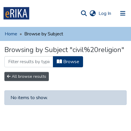
(current)
Log In
munities
 of UAFM
Home
Browse by Subject
Information
ections
Browsing by Subject "civil%20religion"
For authors
Browse
Help
Contact
All browse results
No items to show.