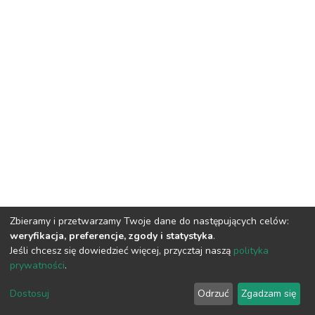
Zbieramy i przetwarzamy Twoje dane do następujących celów:
weryfikacja, preferencje, zgody i statystyka
.
Jeśli chcesz się dowiedzieć więcej, przycztaj naszą
polityka
prywatności
.
DSpace software
copyright © 2002-2026
LYRASIS
Dostosuj
Odrzuć
Zgadzam się
Cookie settings
Privacy policy
Regulations