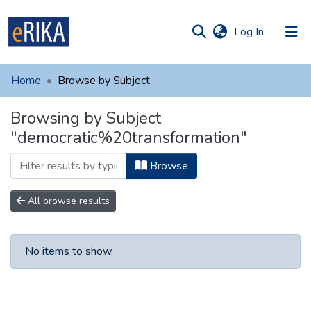
(current)
Log In
munities
 of UAFM
Home
Browse by Subject
Information
ections
Browsing by Subject
For authors
"democratic%20transformation"
Help
Browse
Contact
All browse results
No items to show.