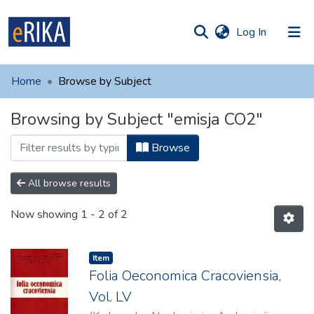
(current)
Log In
munities
 of UAFM
Home
Browse by Subject
Information
ections
Browsing by Subject "emisja CO2"
For authors
Browse
Help
Contact
All browse results
Now showing
1 - 2 of 2
Item
Folia Oeconomica Cracoviensia,
Vol. LV