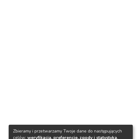
Zbieramy i przetwarzamy Twoje dane do następujących
celów:
weryfikacja, preferencje, zgody i statystyka
.