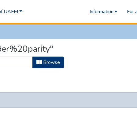
 of UAFM
Information
For 
der%20parity"
Browse