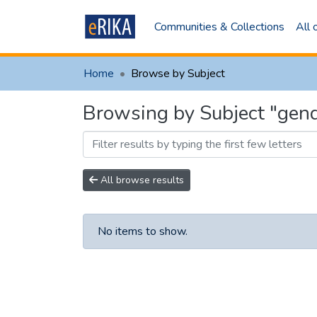
Communities & Collections
All
Home
Browse by Subject
Browsing by Subject "gen
All browse results
No items to show.