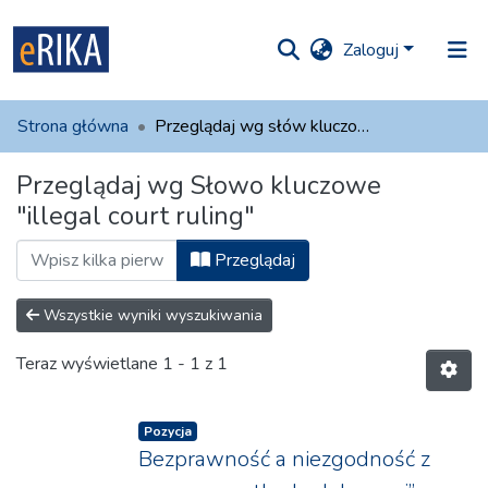
Zaloguj
iory i
Strona główna
Przeglądaj wg słów kluczowych
olekcje
Przeglądaj wg Słowo kluczowe
ko na UAFM
Informacja
"illegal court ruling"
Dla autorów
Przeglądaj
Pomoc
Wszystkie wyniki wyszukiwania
Kontakt
Teraz wyświetlane
1 - 1 z 1
Pozycja
Bezprawność a niezgodność z