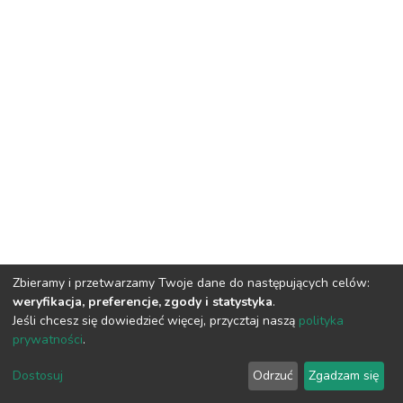
Zbieramy i przetwarzamy Twoje dane do następujących celów:
weryfikacja, preferencje, zgody i statystyka
.
Jeśli chcesz się dowiedzieć więcej, przycztaj naszą
polityka
prywatności
.
DSpace software
copyright © 2002-2026
LYRASIS
Dostosuj
Odrzuć
Zgadzam się
Cookie settings
Privacy policy
Regulations