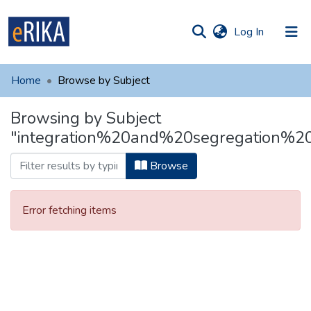
(current)
Log In
munities
 of UAFM
Home
Browse by Subject
Information
ections
Browsing by Subject
For authors
"integration%20and%20segregation%2
Help
Browse
Contact
Error fetching items