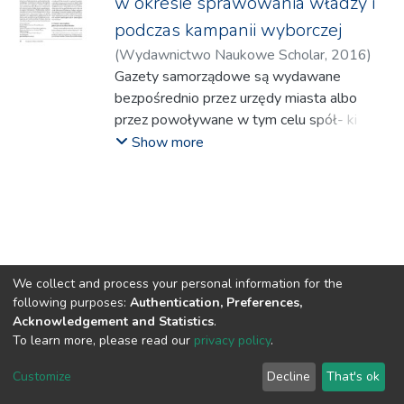
w okresie sprawowania władzy i
podczas kampanii wyborczej
(
Wydawnictwo Naukowe Scholar
,
2016
)
Piechota, Grażyna
Gazety samorządowe są wydawane
bezpośrednio przez urzędy miasta albo
przez powoływane w tym celu spół- ki
miejskie. Artykuł poświęcony został analizie
Show more
roli, jaką odgrywają gazety samorządowe w
okresie sprawowania mandatu przez
prezydenta miasta na prawach powiatu oraz
w okresie trwania kampanii wyborczej. W
tekście omó- wiono wyniki badań
porównawczych treści gazet
We collect and process your personal information for the
samorządowych wydawanych w roku 2013
following purposes:
Authentication, Preferences,
i 2014 (podczas ostat- niej kampanii
Acknowledgement and Statistics
.
wyborczej). Na potrzeby badań
To learn more, please read our
privacy policy
.
przeprowadzono także wywiady
DSpace software
copyright © 2002-2026
LYRASIS
Customize
Decline
That's ok
standaryzowane z redaktorami wy- branych
Cookie settings
Privacy policy
Regulations
mediów.