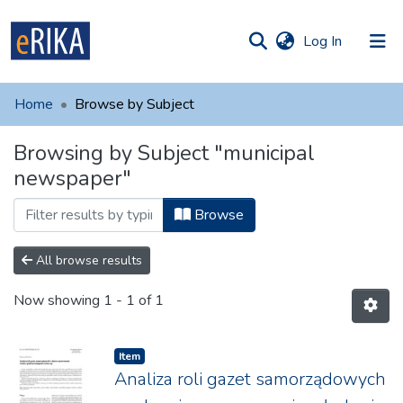
(current)
Log In
munities
 of UAFM
Home
Browse by Subject
Information
ections
Browsing by Subject "municipal
For authors
newspaper"
Help
Browse
Contact
All browse results
Now showing
1 - 1 of 1
Item
Analiza roli gazet samorządowych