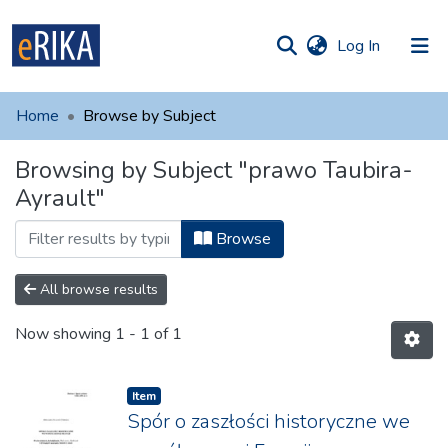
(current)
Log In
munities
 of UAFM
Home
Browse by Subject
Information
ections
Browsing by Subject "prawo Taubira-
For authors
Ayrault"
Help
Browse
Contact
All browse results
Now showing
1 - 1 of 1
Item
Spór o zaszłości historyczne we