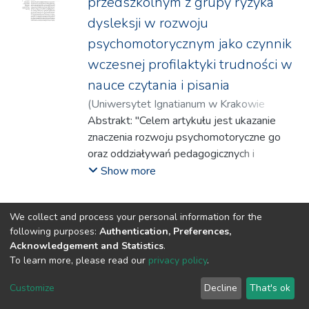
przedszkolnym z grupy ryzyka
dysleksji w rozwoju
psychomotorycznym jako czynnik
wczesnej profilaktyki trudności w
nauce czytania i pisania
(
Uniwersytet Ignatianum w Krakowie
Wydział Pedagogiczny
Abstrakt: "Celem artykułu jest ukazanie
,
2026
)
Kurowska,
Barbara
znaczenia rozwoju psychomotoryczne go
oraz oddziaływań pedagogicznych i
logopedycznych w kontekście wczesnej
Show more
profilaktyki trudności w nauce czytania i
pisania u dzieci w wieku przedszkolnym z
We collect and process your personal information for the
grupy ryzyka dysleksji. Przedmiotem analizy
following purposes:
Authentication, Preferences,
uczyniono zależności między poziomem
Acknowledgement and Statistics
.
rozwoju funkcji psychomotorycznych i
To learn more, please read our
privacy policy
.
językowych a gotowością dziecka do
DSpace software
copyright © 2002-2026
LYRASIS
podjęcia nauki szkolnej, a także znaczenie
Customize
Decline
That's ok
Cookie settings
Privacy policy
Regulations
wczesnej diagnozy i obserwacji