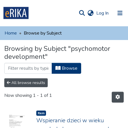
(current)
Log In
munities
 of UAFM
Home
Browse by Subject
Information
ections
Browsing by Subject "psychomotor
For authors
development"
Help
Browse
Contact
All browse results
Now showing
1 - 1 of 1
Item
Wspieranie dzieci w wieku